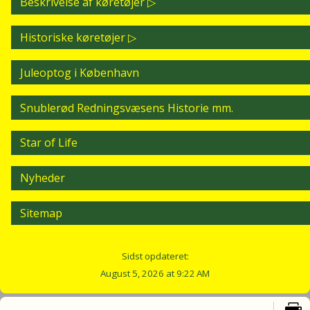
Beskrivelse af køretøjer
Historiske køretøjer
Juleoptog i København
Snublerød Redningsvæsens Historie mm.
Star of Life
Nyheder
Sitemap
Sidst opdateret:
August 5, 2026 at 9:22 AM