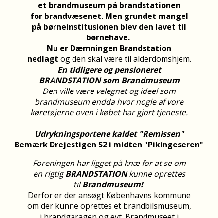
et brandmuseum på brandstationen
for brandvæsenet.
Men grundet mangel
på børneinstitusionen blev den lavet til
børnehave.
Nu er
Dæmningen
Brandstation
nedlagt
og
den skal være til alderdomshjem.
En tidligere og pensioneret
BRANDSTATION som Brandmuseum
Den ville være velegnet og ideel
som
brandmuseum endda hvor nogle af vore
køretøjerne oven i købet har gjort tjeneste.
Udrykningsportene kaldet "Remissen"
Bemærk
Drejestigen S2
i midten
"Pikingeseren"
Foreningen har ligget på knæ for at se om
en rigtig
BRANDSTATION
kunne oprettes
til
Brandmuseum!
Derfor er der ansøgt Københavns kommune
om der kunne oprettes et brandbilsmuseum,
i brandgaragen og evt. Brandmuseet i