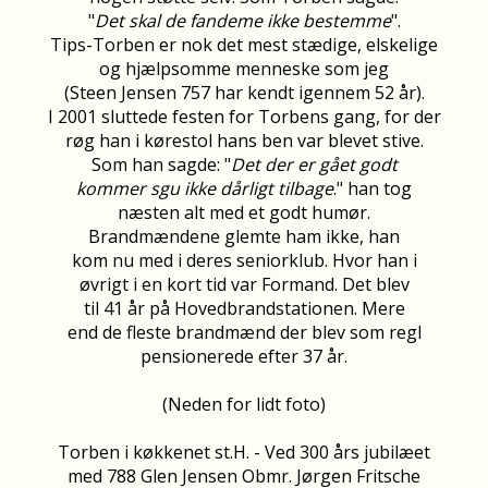
"
Det skal de fandeme ikke bestemme
".
Tips-Torben er nok det mest stædige, elskelige
og hjælpsomme menneske som jeg
(Steen Jensen 757 har kendt igennem 52 år).
I 2001 sluttede festen for Torbens gang, for der
røg han i kørestol hans ben var blevet stive.
Som han sagde: "
Det der er gået godt
kommer sgu ikke dårligt
tilbage
." han tog
næsten alt med et godt humør.
Brandmændene glemte ham ikke, han
kom nu med i deres seniorklub. Hvor han i
øvrigt i en kort tid var Formand. Det blev
til 41 år på Hovedbrandstationen. Mere
end de fleste brandmænd der blev som regl
pensionerede efter 37 år.
(Neden for lidt foto)
Torben i køkkenet st.H. - Ved 300 års jubilæet
med 788 Glen Jensen Obmr. Jørgen Fritsche