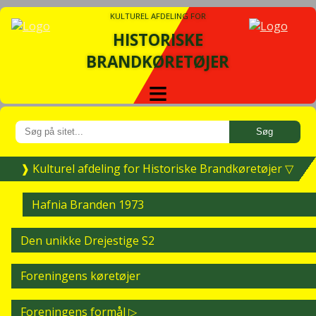
KULTUREL AFDELING FOR
HISTORISKE
BRANDKØRETØJER
≡
Kulturel afdeling for Historiske Brandkøretøjer
Hafnia Branden 1973
Den unikke Drejestige S2
Foreningens køretøjer
Foreningens formål