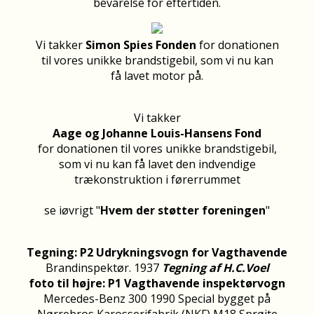
bevarelse for eftertiden.
Vi takker
Simon Spies Fonden
for donationen
til vores unikke brandstigebil, som vi nu kan
få lavet motor på.
Vi takker
Aage og Johanne Louis-Hansens Fond
for donationen til vores unikke brandstigebil,
som vi nu kan få lavet den indvendige
trækonstruktion i førerrummet
se iøvrigt "
Hvem der støtter foreningen
"
Tegning: P2 Udrykningsvogn for Vagthavende
Brandinspektør. 1937
Tegning af H.C.Voel
foto til højre: P1 Vagthavende inspektørvogn
Mercedes-Benz 300 1990 Special bygget på
Nørrebros Karosserifabrik (NKF) M18 Sprøjte