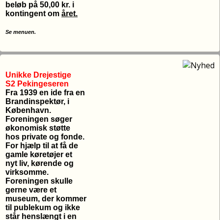
beløb på 50,00 kr. i
kontingent om
året.
Se menuen.
Unikke Drejestige
S2 Pekingeseren
Fra 1939 en ide fra en
Brandinspektør, i
København.
Foreningen søger
økonomisk støtte
hos private og fonde.
For hjælp til at få de
gamle køretøjer et
nyt liv, kørende og
virksomme.
Foreningen skulle
gerne være et
museum, der kommer
til publekum og ikke
står henslængt i en