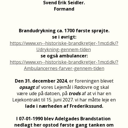
Svend Erik Seidler.
Formand
Brandudrykning ca. 1700 første sprøjte.
se i øvrigt:
https://www.xn--historiske-brandkretjer-1mcd.dk/?
Udrykning-gennem-tiden
se også ambulancer:
https://www.xn--historiske-brandkretjer-1mcd.dk/?
Ambulancernes-farver-gennem-tiden
Den 31. december 2024
, er foreningen blevet
opsagt
af vores Lejemål i Rødovre og skal
være ude på datoen, på
trods
af at vi har en
Lejekontrakt til 15. juni 2027. vi har måtte leje en
lade i nærheden af Frederikssund.
I 07-01-1990 blev Adelgades Brandstation
nedlagt her opstod første gang tanken om