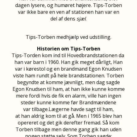
dagen lysere, og humøret højere. Tips‑Torben
var ikke bare en ven af stationen han var en
del af dens
sjæl
.
Tips-Torben medhjælp ved udstilling.
Historien om Tips-Torben
Tips-Torden kom ind til Hovedbrandstationen da
han var barn i 1960. Han gik meget dårligt, Han
var i kørestol og en brandmand Egon Knudsen
viste ham rundt på hele brandstationen. Torben
begyndte at komme jævnligt, men dag sagde
Egon Knudsen til ham, at han ikke kunne komme
mere fordi hvis de fik en alarm, ville han ingen
steder kunne komme før Brandmændene
var tilbage.Lægerne havde sagt til ham,
at han aldrig kom til at gå. Men i 1965 blev han
opereret og det gik derefter fremad. Så kom
Torben tilbage men denne gang gik han uden
nogen støtte selv. Som Torben sagde: