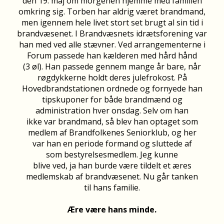
den 19. maj om morgenen hjemme med familien
omkring sig. Torben har aldrig været brandmand,
men igennem hele livet stort set brugt al sin tid i
brandvæsenet. I Brandvæsnets idrætsforening var
han med ved alle stævner. Ved arrangementerne i
Forum passede han kælderen med hård hånd
(3 øl). Han passede gennem mange år bare, når
røgdykkerne holdt deres julefrokost. På
Hovedbrandstationen ordnede og fornyede han
tipskuponer for både brandmænd og
administration hver onsdag. Selv om han
ikke var brandmand, så blev han optaget som
medlem af Brandfolkenes Seniorklub, og her
var han en periode formand og sluttede af
som bestyrelsesmedlem. Jeg kunne
blive ved, ja han burde være tildelt et æres
medlemskab af brandvæsenet. Nu går tanken
til hans familie.
Ære være hans minde.