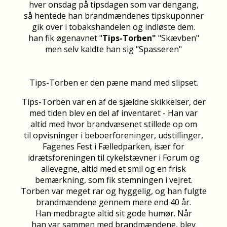
hver onsdag på tipsdagen som var dengang,
så hentede han brandmændenes tipskuponner
gik over i tobakshandelen og indløste dem.
han fik øgenavnet "
Tips-Torben"
"Skævben"
men selv kaldte han sig "Spasseren"
Tips-Torben er den pæne mand med slipset.
Tips-Torben var en af de sjældne skikkelser, der
med tiden blev en del af inventaret - Han var
altid med hvor brandvæsenet stillede op om
til opvisninger i beboerforeninger, udstillinger,
Fagenes Fest i Fælledparken, især for
idrætsforeningen til cykelstævner i Forum og
allevegne, altid med et smil og en frisk
bemærkning, som fik stemningen i vejret.
Torben var meget rar og hyggelig, og han fulgte
brandmændene gennem mere end 40 år.
Han medbragte altid sit gode humør. Når
han var sammen med brandmændene, blev