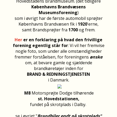
Hovedstadens Brandmuseum. (det tidligere
Københavns Brandvæsens
Museumsforening
)
som i øvrigt har de første automobil sprøjter
Københavns Brandvæsen fik i
1920
'erne,
samt Brandsprøjter fra
1700
og frem.
Her
er en forklaring på hvad den frivillige
forening egentlig står for
: Vi vil her fremvise
nogle foto, som under alle omstændigheder
fremmer forståelsen, for foreningens
ønske
om, at bevare gamle og sjældende
brandkøretøjer inden for
BRAND & REDNINGSTJENESTEN
i Danmark.
M8
Motorsprøjte Dodge
tilhørende
st. Hovedstationen,
fundet på skrotplads i Dalby.
se i øvrigt "
Brandbiler endt på skrotplads"