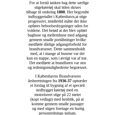
For at forstå tanken bag dette særlige
stigekøretøj skal tiden skrues
tilbage til omkring
1800
. Her begyndte
indbyggertallet i København,at stige
progressivt, imidlertid måtte der ikke
opføres beboelsesbygninger uden for
voldene. Det betød at der blev opført
baghuse og mellemhuse med adgang
gennem smalle portåbninger hvilke
medførte dårlige adgangsforhold for
brandvæsenet. Dette sammenholdt
med, at i mange af husene var der
kun en trappe, som i øvrigt var af træ.
Det medførte at brandfaren var stor
og redningsmulighederne begrænset.
I Københavns Brandvæsens
årsberetningen fra
1936-37
optræder
et forslag til bygning af et specielt
nedbygget køretøj med en
motoriseret stige på 22 meter
(kopi vedlagt) med henblik, på at
komme gennem smalle passager
og med stigen foretage en hurtig
personrednings indsats.