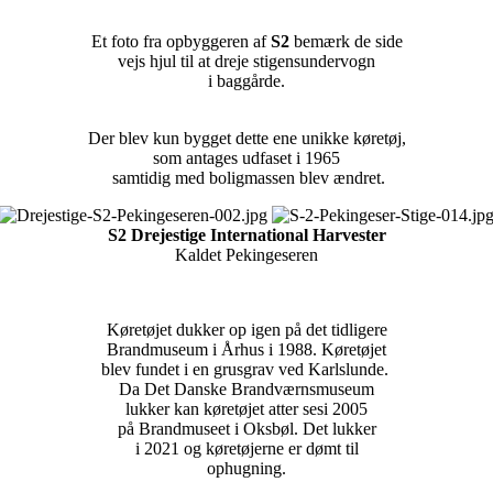
Et foto fra opbyggeren af
S2
bemærk de side
vejs hjul til at dreje stigensundervogn
i baggårde.
Der blev kun bygget dette ene unikke køretøj,
som antages udfaset i 1965
samtidig med boligmassen blev ændret.
S2 Drejestige International Harvester
Kaldet Pekingeseren
Køretøjet dukker op igen på det tidligere
Brandmuseum i Århus i 1988. Køretøjet
blev fundet i en grusgrav ved Karlslunde.
Da Det Danske Brandværnsmuseum
lukker kan køretøjet atter sesi 2005
på Brandmuseet i Oksbøl. Det lukker
i 2021 og køretøjerne er dømt til
ophugning.