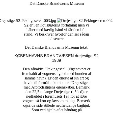
Det Danske Brandværns Museum
S2
er i en lidt sørgerlig forfatning men vi
håber med kærlig hånd vi får den i fin
stand. Vi beskriver hvorfor den ser sådan
ud senere.
Det Danske Brandværns Museum tekst:
KØBENHAVNS BRANDVÆSEN drejestige S2
1939
Den såkaldte ”Pekingeser”, (Øgenavnet er
fremkaldt af vognens lighed med hunden af
samme navn). Er den eneste af sin art og
havde til formål at kombinere Drejestigen
med Afprodsstigens egenskaber. Bemærk
den 22,5 m lange Drejestige (i 5 led) er
nedfældet i førerhusets Tag for at gøre
vognen så kort og lavsom muligt. Bemærk
også de side stillede nedfældelige baghjul,
Som ved hjælp af et håndtag på