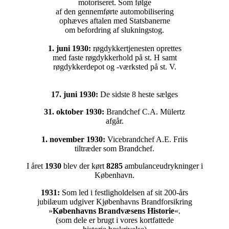
motoriseret. Som følge
af den gennemførte automobilisering
ophæves aftalen med Statsbanerne
om befordring af slukningstog.
1. juni 1930:
røgdykkertjenesten oprettes
med faste røgdykkerhold på st. H samt
røgdykkerdepot og -værksted på st. V.
17. juni 1930:
De sidste 8 heste sælges
31. oktober 1930:
Brandchef C.A. Mülertz
afgår.
1. november 1930:
Vicebrandchef A.E. Friis
tiltræder som Brandchef.
I året
1930
blev der kørt
8285
ambulanceudrykninger i
København.
1931:
Som led i festligholdelsen af sit 200-års
jubilæum udgiver Kjøbenhavns Brandforsikring
»
Københavns Brandvæsens Historie
«.
(som dele er brugt i vores kortfattede