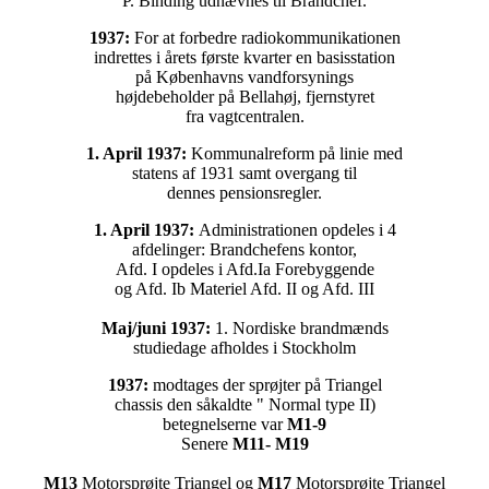
P. Binding udnævnes til Brandchef.
1937:
For at forbedre radiokommunikationen
indrettes i årets første kvarter en basisstation
på Københavns vandforsynings
højdebeholder på Bellahøj, fjernstyret
fra vagtcentralen.
1. April 1937:
Kommunalreform på linie med
statens af 1931 samt overgang til
dennes pensionsregler.
1. April 1937:
Administrationen opdeles i 4
afdelinger: Brandchefens kontor,
Afd. I opdeles i Afd.Ia Forebyggende
og Afd. Ib Materiel Afd. II og Afd. III
Maj/juni 1937:
1. Nordiske brandmænds
studiedage afholdes i Stockholm
1937:
modtages der sprøjter på Triangel
chassis den såkaldte " Normal type II)
betegnelserne var
M1-9
Senere
M11- M19
M13
Motorsprøjte Triangel
og
M17
Motorsprøjte Triangel