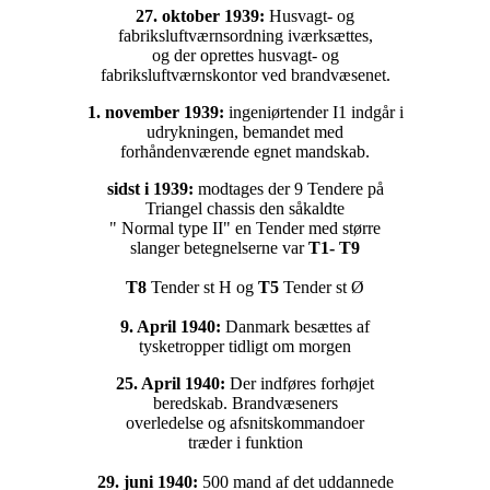
27. oktober 1939:
Husvagt- og
fabriksluftværnsordning iværksættes,
og der oprettes husvagt- og
fabriksluftværnskontor ved brandvæsenet.
1. november 1939:
ingeniørtender I1 indgår i
udrykningen, bemandet med
forhåndenværende egnet mandskab.
sidst i 1939:
modtages der 9 Tendere på
Triangel chassis den såkaldte
" Normal type II" en Tender med større
slanger betegnelserne var
T1- T9
T8
Tender st H og
T5
Tender st Ø
9. April 1940:
Danmark besættes af
tysketropper tidligt om morgen
25. April 1940:
Der indføres forhøjet
beredskab. Brandvæseners
overledelse og afsnitskommandoer
træder i funktion
29. juni 1940:
500 mand af det uddannede