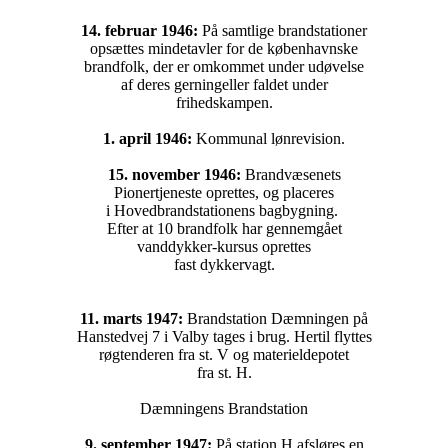
14. februar 1946:
På samtlige brandstationer
opsættes mindetavler for de københavnske
brandfolk, der er omkommet under udøvelse
af deres gerningeller faldet under
frihedskampen.
1. april 1946:
Kommunal lønrevision.
15. november 1946:
Brandvæsenets
Pionertjeneste oprettes, og placeres
i Hovedbrandstationens bagbygning.
Efter at 10 brandfolk har gennemgået
vanddykker-kursus oprettes
fast dykkervagt.
11. marts 1947:
Brandstation Dæmningen på
Hanstedvej 7 i Valby tages i brug. Hertil flyttes
røgtenderen fra st. V og materieldepotet
fra st. H.
Dæmningens Brandstation
9. september 1947:
På station H afsløres en