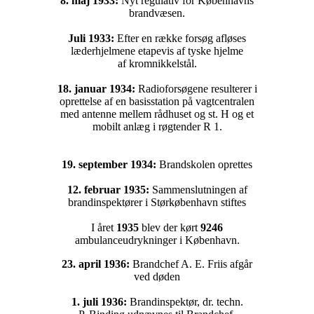
8. maj 1933:
Nyt regulativ for Københavns
brandvæsen.
Juli 1933:
Efter en række forsøg afløses
læderhjelmene etapevis af tyske hjelme
af kromnikkelstål.
18. januar 1934:
Radioforsøgene resulterer i
oprettelse af en basisstation på vagtcentralen
med antenne mellem rådhuset og st. H og et
mobilt anlæg i røgtender R 1.
19. september 1934:
Brandskolen oprettes
12. februar 1935:
Sammenslutningen af
brandinspektører i Størkøbenhavn stiftes
I året
1935
blev der kørt
9246
ambulanceudrykninger i København.
23. april 1936:
Brandchef A. E. Friis afgår
ved døden
1. juli 1936:
Brandinspektør, dr. techn.