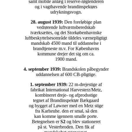
samt mobile anlæg i reserve-røgtenderen
og i vagthavende brandinspektørs
udrykningsvogn.
28. august 1939:
Den foreløbige plan
vedrørende luftværnsberedskab
iværksættes, og det Storkøbenhavnske
luftbeskyttelsesområde tildeles værnepligtigt
mandskab 4500 mand til uddannelse i
brandtjeneste m.v. For Københavns
kommune drejer det sig om ca.
1900 mand.
4. september 1939:
Brandskolen påbegynder
uddannelsen af 600 CB-pligtige.
1. september 1939:
22 m-drejestige af
fabrikat International Harvesterz/Metz,
kombineret dreje- og afprodsstige
tegnet af Brandinspektør Bækgaard
og bygget af Løwner med en Metz stige
fra Karlsruhe. den er smal, så den
kan komme igennem smalle porte.
Betegnelsen er
S2
og blev stationeret
på st. Vesterbroden. Den fik af