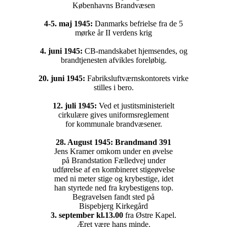
Københavns Brandvæsen
4-5. maj 1945:
Danmarks befrielse fra de 5
mørke år II verdens krig
4. juni 1945:
CB-mandskabet hjemsendes, og
brandtjenesten afvikles foreløbig.
20. juni 1945:
Fabriksluftværnskontorets virke
stilles i bero.
12. juli 1945:
Ved et justitsministerielt
cirkulære gives uniformsreglement
for kommunale brandvæsener.
28. August 1945: Brandmand 391
Jens Kramer omkom under en øvelse
på Brandstation Fælledvej under
udførelse af en kombineret stigeøvelse
med ni meter stige og krybestige, idet
han styrtede ned fra krybestigens top.
Begravelsen fandt sted på
Bispebjerg Kirkegård
3. september kl.13.00
fra Østre Kapel.
Æret være hans minde.