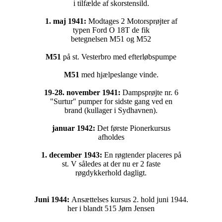
i tilfælde af skorstensild.
1. maj 1941:
Modtages 2 Motorsprøjter af
typen Ford O 18T de fik
betegnelsen M51 og M52
M51
på st. Vesterbro med efterløbspumpe
M51
med hjælpeslange vinde.
19-28. november 1941:
Dampsprøjte nr. 6
"Surtur" pumper for sidste gang ved en
brand (kullager i Sydhavnen).
januar 1942:
Det første Pionerkursus
afholdes
1. december 1943:
En røgtender placeres på
st. V således at der nu er 2 faste
røgdykkerhold dagligt.
Juni 1944:
Ansættelses kursus 2. hold juni 1944.
her i blandt 515 Jørn Jensen