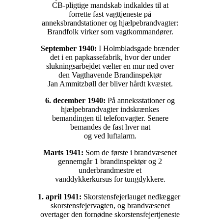
CB-pligtige mandskab indkaldes til at
forrette fast vagttjeneste på
anneksbrandstationer og hjælpebrandvagter:
Brandfolk virker som vagtkommandører.
September 1940:
I Holmbladsgade brænder
det i en papkassefabrik, hvor der under
slukningsarbejdet vælter en mur ned over
den Vagthavende Brandinspektør
Jan Ammitzbøll der bliver hårdt kvæstet.
6. december 1940:
På anneksstationer og
hjælpebrandvagter indskrænkes
bemandingen til telefonvagter. Senere
bemandes de fast hver nat
og ved luftalarm.
Marts 1941:
Som de første i brandvæsenet
gennemgår 1 brandinspektør og 2
underbrandmestre et
vanddykkerkursus for tungdykkere.
1. april 1941:
Skorstensfejerlauget nedlægger
skorstensfejervagten, og brandvæsenet
overtager den fornødne skorstensfejertjeneste