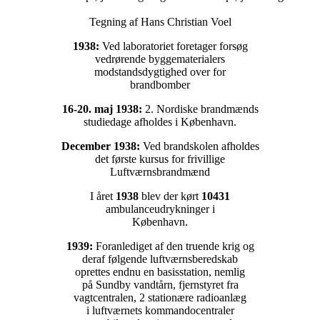
Tegning af Hans Christian Voel
1938:
Ved laboratoriet foretager forsøg
vedrørende byggematerialers
modstandsdygtighed over for
brandbomber
16-20. maj 1938:
2. Nordiske brandmænds
studiedage afholdes i København.
December 1938:
Ved brandskolen afholdes
det første kursus for frivillige
Luftværnsbrandmænd
I året
1938
blev der kørt
10431
ambulanceudrykninger i
København.
1939:
Foranlediget af den truende krig og
deraf følgende luftværnsberedskab
oprettes endnu en basisstation, nemlig
på Sundby vandtårn, fjernstyret fra
vagtcentralen, 2 stationære radioanlæg
i luftværnets kommandocentraler