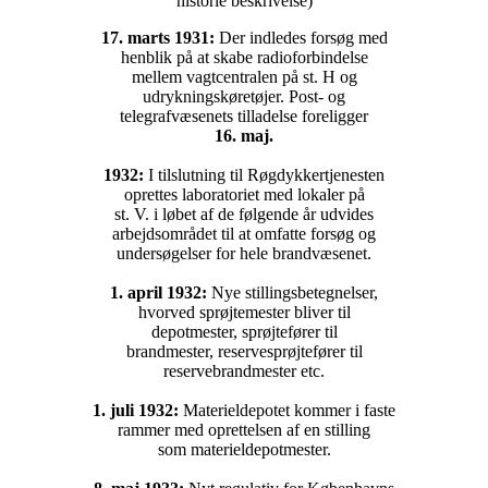
historie beskrivelse)
17. marts 1931:
Der indledes forsøg med
henblik på at skabe radioforbindelse
mellem vagtcentralen på st. H og
udrykningskøretøjer. Post- og
telegrafvæsenets tilladelse foreligger
16. maj.
1932:
I tilslutning til Røgdykkertjenesten
oprettes laboratoriet med lokaler på
st. V. i løbet af de følgende år udvides
arbejdsområdet til at omfatte forsøg og
undersøgelser for hele brandvæsenet.
1. april 1932:
Nye stillingsbetegnelser,
hvorved sprøjtemester bliver til
depotmester, sprøjtefører til
brandmester, reservesprøjtefører til
reservebrandmester etc.
1. juli 1932:
Materieldepotet kommer i faste
rammer med oprettelsen af en stilling
som materieldepotmester.