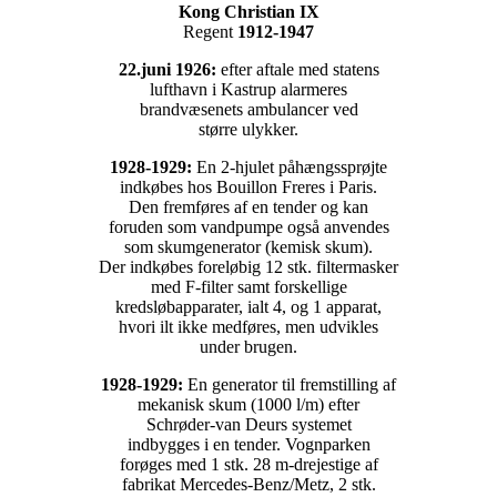
Kong Christian IX
Regent
1912-1947
22.juni 1926:
efter aftale med statens
lufthavn i Kastrup alarmeres
brandvæsenets ambulancer ved
større ulykker.
1928-1929:
En 2-hjulet påhængssprøjte
indkøbes hos Bouillon Freres i Paris.
Den fremføres af en tender og kan
foruden som vandpumpe også anvendes
som skumgenerator (kemisk skum).
Der indkøbes foreløbig 12 stk. filtermasker
med F-filter samt forskellige
kredsløbapparater, ialt 4, og 1 apparat,
hvori ilt ikke medføres, men udvikles
under brugen.
1928-1929:
En generator til fremstilling af
mekanisk skum (1000 l/m) efter
Schrøder-van Deurs systemet
indbygges i en tender. Vognparken
forøges med 1 stk. 28 m-drejestige af
fabrikat Mercedes-Benz/Metz, 2 stk.