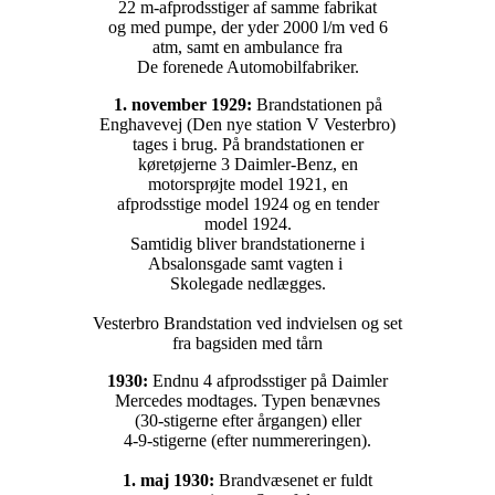
22 m-afprodsstiger af samme fabrikat
og med pumpe, der yder 2000 l/m ved 6
atm, samt en ambulance fra
De forenede Automobilfabriker.
1. november 1929:
Brandstationen på
Enghavevej (Den nye station V Vesterbro)
tages i brug. På brandstationen er
køretøjerne 3 Daimler-Benz, en
motorsprøjte model 1921, en
afprodsstige model 1924 og en tender
model 1924.
Samtidig bliver brandstationerne i
Absalonsgade samt vagten i
Skolegade nedlægges.
Vesterbro Brandstation ved indvielsen og set
fra bagsiden med tårn
1930:
Endnu 4 afprodsstiger på Daimler
Mercedes modtages. Typen benævnes
(30-stigerne efter årgangen) eller
4-9-stigerne (efter nummereringen).
1. maj 1930:
Brandvæsenet er fuldt