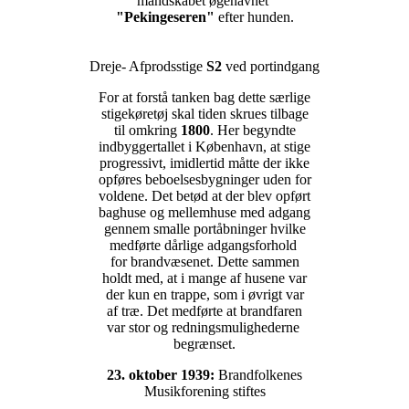
mandskabet øgenavnet
"Pekingeseren"
efter hunden.
Dreje- Afprodsstige
S2
ved portindgang
For at forstå tanken bag dette særlige
stigekøretøj skal tiden skrues tilbage
til omkring
1800
. Her begyndte
indbyggertallet i København, at stige
progressivt, imidlertid måtte der ikke
opføres beboelsesbygninger uden for
voldene. Det betød at der blev opført
baghuse og mellemhuse med adgang
gennem smalle portåbninger hvilke
medførte dårlige adgangsforhold
for brandvæsenet. Dette sammen
holdt med, at i mange af husene var
der kun en trappe, som i øvrigt var
af træ. Det medførte at brandfaren
var stor og redningsmulighederne
begrænset.
23. oktober 1939:
Brandfolkenes
Musikforening stiftes