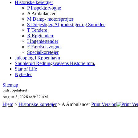
Historiske køretøjer
P Inspektørvogne
A Ambulancer
M Damp- motorsprøjter
S Drejestiger, Afprodsstiger og Snorkler
T Tendere
R Røgtendere
I Ingeniørtender
F Færdselsvogne
Specialkøretøjer
Juleoptog i København
Snublerød Redningsvæsens Historie mm.
Star of Life
Nyheder
Sitemap
Sidst opdateret:
August 5, 2026 at 9:22 AM
Hjem
>
Historiske køretøjer
>
A Ambulancer
Print Version