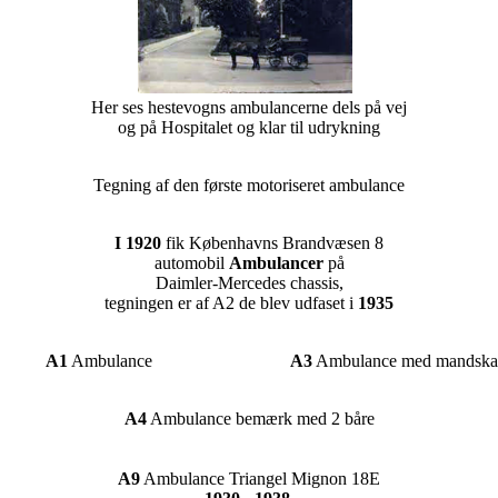
Her ses hestevogns ambulancerne dels på vej
og på Hospitalet og klar til udrykning
Tegning af den første motoriseret ambulance
I 1920
fik Københavns Brandvæsen 8
automobil
Ambulancer
på
Daimler-Mercedes chassis,
tegningen er af A2 de blev udfaset i
1935
A1
Ambulance
A3
Ambulance med mandska
A4
Ambulance bemærk med 2 båre
A9
Ambulance Triangel Mignon 18E