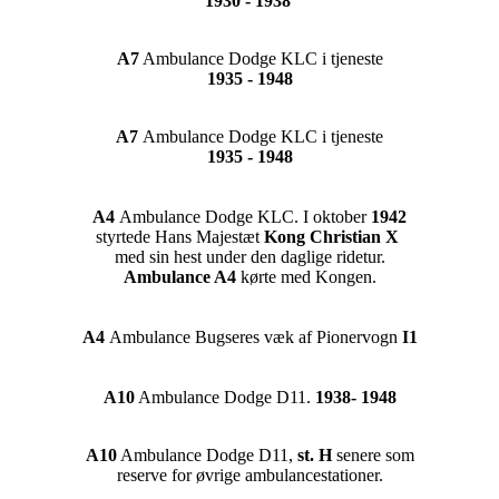
1930 - 1938
A7
Ambulance Dodge KLC i tjeneste
1935 - 1948
A7
Ambulance Dodge KLC i tjeneste
1935 - 1948
A4
Ambulance Dodge KLC. I oktober
1942
styrtede Hans Majestæt
Kong Christian X
med sin hest under den daglige ridetur.
Ambulance A4
kørte med Kongen.
A4
Ambulance Bugseres væk af Pionervogn
I1
A10
Ambulance Dodge D11.
1938- 1948
A10
Ambulance Dodge D11,
st. H
senere som
reserve for øvrige ambulancestationer.