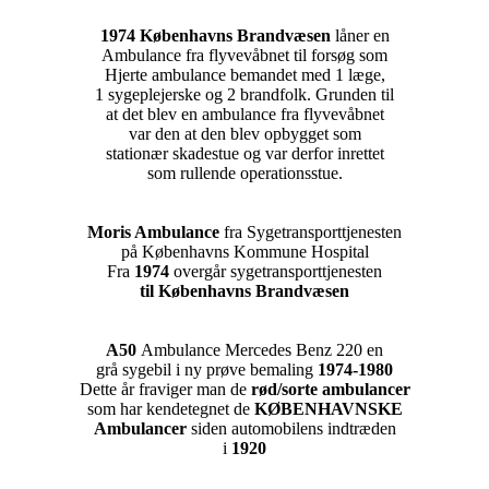
1974 Københavns Brandvæsen
låner en
Ambulance fra flyvevåbnet til forsøg som
Hjerte ambulance bemandet med 1 læge,
1 sygeplejerske og 2 brandfolk. Grunden til
at det blev en ambulance fra flyvevåbnet
var den at den blev opbygget som
stationær skadestue og var derfor inrettet
som rullende operationsstue.
Moris Ambulance
fra Sygetransporttjenesten
på Københavns Kommune Hospital
Fra
1974
overgår sygetransporttjenesten
til Københavns Brandvæsen
A50
Ambulance Mercedes Benz 220 en
grå sygebil i ny prøve bemaling
1974-1980
Dette år fraviger man de
rød/sorte ambulancer
som har kendetegnet de
KØBENHAVNSKE
Ambulancer
siden automobilens indtræden
i
1920