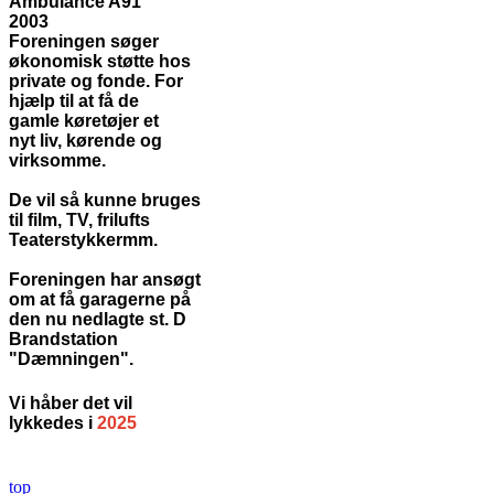
Ambulance A91
2003
Foreningen søger
økonomisk støtte hos
private og fonde. For
hjælp til at få de
gamle køretøjer et
nyt liv, kørende og
virksomme.
De vil så kunne bruges
til film, TV, frilufts
Teaterstykkermm.
Foreningen har ansøgt
om at få garagerne på
den nu nedlagte
st. D
Brandstation
"Dæmningen".
Vi håber
det vil
lykkedes i
2025
top